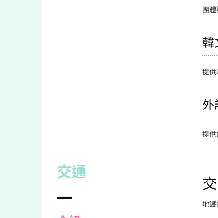
團體
韓
提供
外
提供
交通
交
地鐵