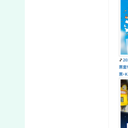
🎵
2
票套
票・K