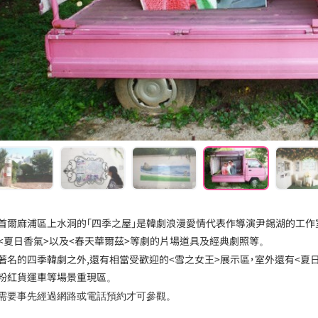
首爾麻浦區上水洞的「四季之屋」是韓劇浪漫愛情代表作導演尹錫湖的工作室
、<夏日香氣>以及<春天華爾茲>等劇的片場道具及經典劇照等
。
著名的四季韓劇之外,還有相當受歡迎的<雪之女王>展示區，室外還有<夏日
粉紅貨運車等場景重現區
。
需要事先經過網路或電話預約才可參觀。