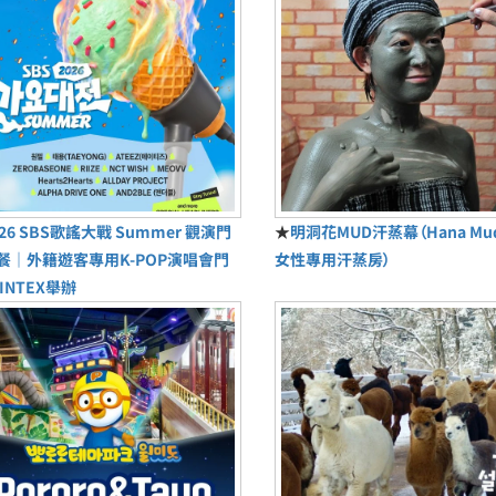
026 SBS歌謠大戰 Summer 觀演門
★
明洞花MUD汗蒸幕（Hana M
餐｜外籍遊客專用K-POP演唱會門
女性專用汗蒸房）
INTEX舉辦