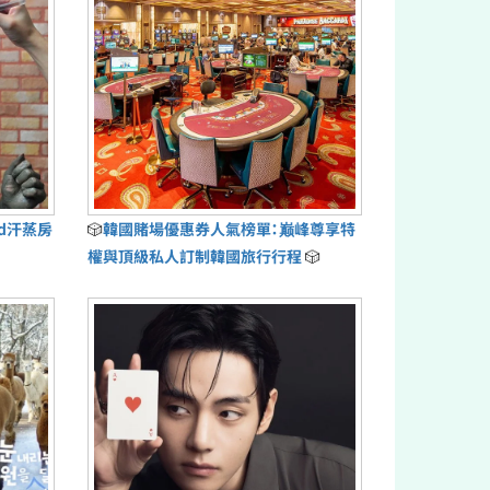
ud汗蒸房
🎲
韓國賭場優惠券人氣榜單：巅峰尊享特
權與頂級私人訂制韓國旅行行程
🎲