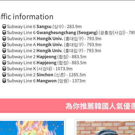
affic information
Subway Line 6
Sangsu
(상수）- 283.9m
Subway Line 6
Gwangheungchang (Seogang)
(광흥창(서강)）- 78
Subway Line K
Hongik Univ.
(홍대입구）- 793.9m
Subway Line A
Hongik Univ.
(홍대입구）- 793.9m
Subway Line 2
Hongik Univ.
(홍대입구）- 793.9m
Subway Line 2
Hapjeong
(합정）- 883.5m
Subway Line 6
Hapjeong
(합정）- 883.5m
Subway Line K
(서강대）- 1073.9m
Subway Line 2
Sinchon
(신촌）- 1285.5m
Subway Line 6
Mangwon
(망원）- 1373m
為你推薦韓國人氣優