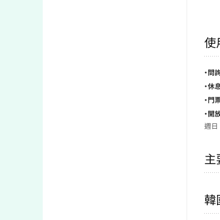
使
・問
・休息
・門票
・開放
週日 1
主
韓