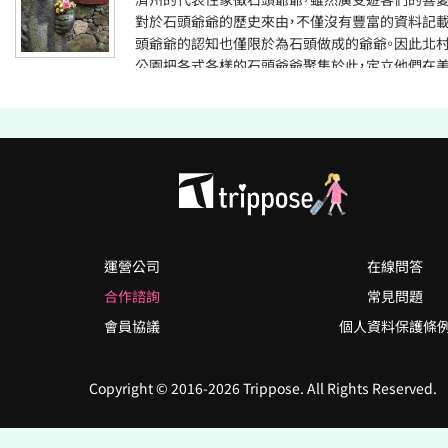
對於石頭爺爺的歷史來由，不僅沒有豐富的資料記載
頭爺爺的認知也僅限於為石頭做成的爺爺。因此北
公園把各式各樣的石頭爺爺聚集於此，定立他們在美
性上的價值，藉而永遠保存貴重的文化遺產，留給下
此公園活用在學生的學習場、觀光資源的用途上。公
具石頭爺爺再現空間、石頭爺爺用途說明空間、散步
讀石頭爺爺的展示空間、濟州庭園、體驗教室等。 * 
爺 濟州的代表性象徵之一的石頭爺爺，有偶石木、武
石等多種的名稱。直到1971年指定為地方民俗資料
石頭爺爺的正式名稱。石頭爺爺為豎立在濟州牧、大
城門(東、西、南城門)入口處，主要功能為守護神的作
宗教功能上，有位置標示、禁標(禁止進入標誌)等功
運營公司
在線問答
獻《眈羅誌》記載，為1754年(英祖30年)金夢楏牧使
合作諮詢
常見問題
頭爺爺表現了濟州玄武岩的重量感和厚重的印象，
會員協議
個人資料保護條
美的象徵性。 世界上獨一無二的石頭爺爺，可以說
風味的珍貴文化遺產。
Copyright © 2016-2026 Trippose. All Rights Reserved.