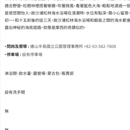
適合野營。松樹林裡搭著帳棚，吹著微風，看著藍色大海，輕鬆地渡過一個
是很悠閒怡人。故沙浦松林海水浴場在漲潮時，水位有點深，需小心留意
初一，和十五前後的這三天，故沙浦松林海水浴場和蝦島之間的海水都會
露出神秘的海底道路，就像是摩西的奇蹟似的。
・問詢及嚮導 :
邊山半島國立公園管理事務所 +82-63-582-7808
・停車場 :
設有停車場
淋浴間、飲水臺、露營場、蒙古包、販賣部
設有洗手間
無
無