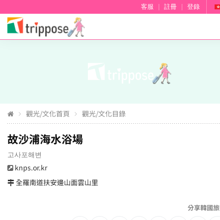
客服
|
註冊
|
登錄
觀光/文化首頁
觀光/文化目錄
故沙浦海水浴場
고사포해변
knps.or.kr
全羅南道扶安邊山面雲山里
分享韓國旅