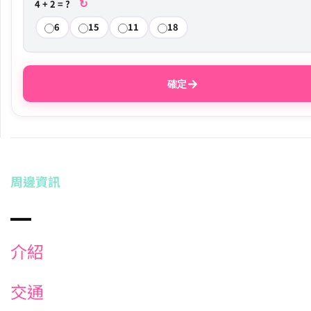
↻
4 + 2 = ?
6
15
11
18
→
確定
周邊資訊
介紹
交通