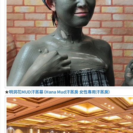
★
明洞花MUD汗蒸幕（Hana Mud汗蒸房 女性專用汗蒸房）