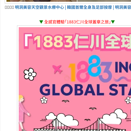
💆‍♀️💆‍♂️
明洞美容天空觀景水療中心 | 韓國首爾全身及足部按摩 | 明洞美
▼
全感官體驗「1883仁川全球蓋章之旅」
▼