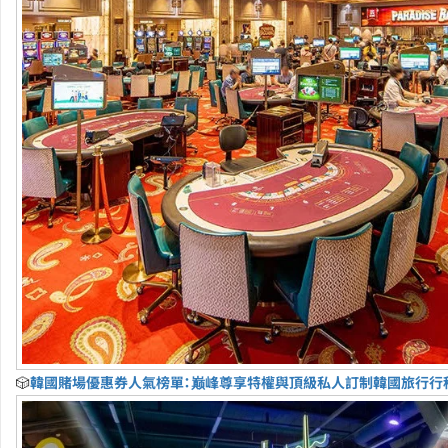
🎲
韓國賭場優惠券人氣榜單：巅峰尊享特權與頂級私人訂制韓國旅行行