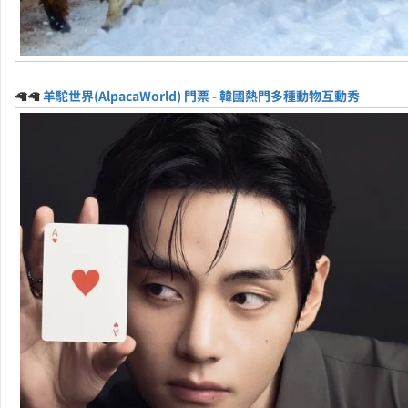
🦙🦙
羊駝世界(AlpacaWorld) 門票 - 韓國熱門多種動物互動秀