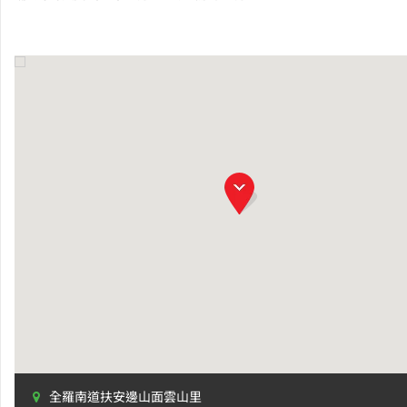
全羅南道扶安邊山面雲山里