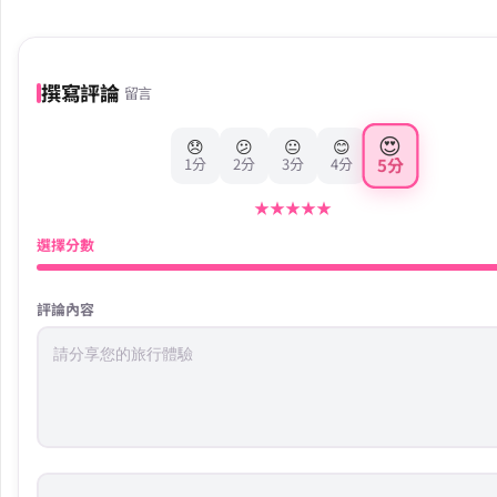
撰寫評論
留言
😍
😞
😕
😐
😊
5分
1分
2分
3分
4分
★
★
★
★
★
選擇分數
評論內容