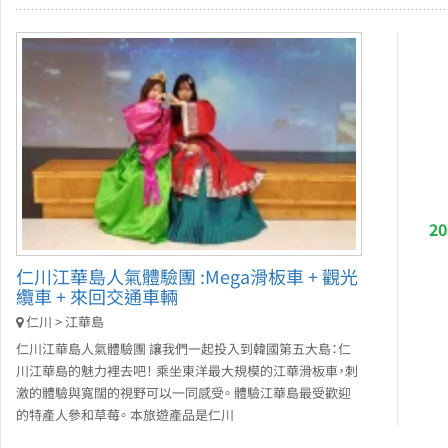
2
仁川江華島人氣體驗團 :Mega滑板車 + 觀光
纜車 + 來回交通車輛
仁川 > 江華島
仁川江華島人氣體驗團 讓我們一起投入到韓國第五大島：仁
川江華島的魅力裡去吧！ 乘坐東洋最大規模的江華滑板車，刺
激的體驗與寬闊的視野可以一同感受。 體驗江華島最受歡迎
的特產人參和草莓。 本旅遊產品是仁川