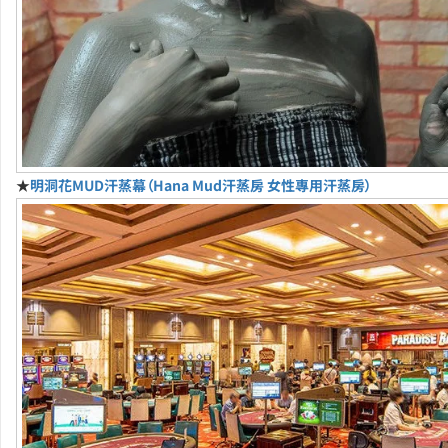
★
明洞花MUD汗蒸幕（Hana Mud汗蒸房 女性專用汗蒸房）