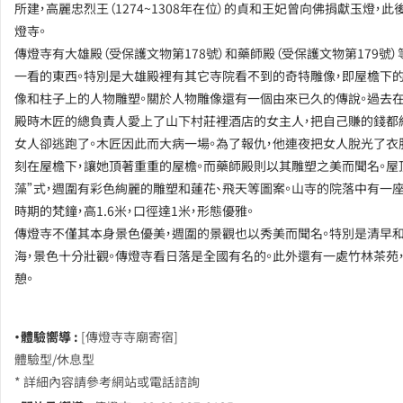
所建，高麗忠烈王（1274~1308年在位）的貞和王妃曾向佛捐獻玉燈，此
燈寺。
傳燈寺有大雄殿（受保護文物第178號）和藥師殿（受保護文物第179號
一看的東西。特別是大雄殿裡有其它寺院看不到的奇特雕像，即屋檐下
像和柱子上的人物雕塑。關於人物雕像還有一個由來已久的傳說。過去
殿時木匠的總負責人愛上了山下村莊裡酒店的女主人，把自己賺的錢都
女人卻逃跑了。木匠因此而大病一場。為了報仇，他連夜把女人脫光了衣
刻在屋檐下，讓她頂著重重的屋檐。而藥師殿則以其雕塑之美而聞名。屋
藻”式，週圍有彩色絢麗的雕塑和蓮花、飛天等圖案。山寺的院落中有一
時期的梵鐘，高1.6米，口徑達1米，形態優雅。
傳燈寺不僅其本身景色優美，週圍的景觀也以秀美而聞名。特別是清早
海，景色十分壯觀。傳燈寺看日落是全國有名的。此外還有一處竹林茶苑
憩。
・體驗嚮導 :
[傳燈寺寺廟寄宿]
體驗型/休息型
* 詳細內容請參考網站或電話諮詢