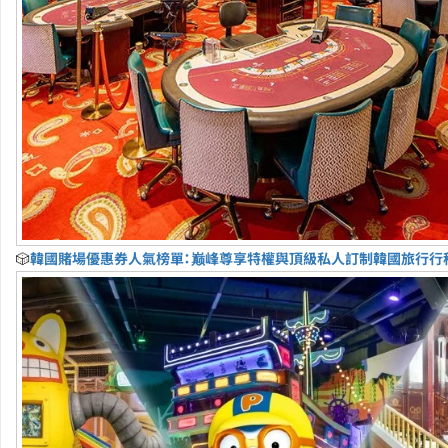
🎲
韓國賭場優惠券人氣榜單：巅峰尊享特權與頂級私人訂制韓國旅行行