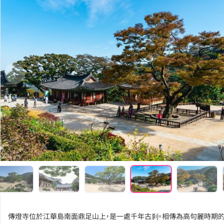
‹
傳燈寺位於江華島南面鼎足山上，是一處千年古刹。相傳為高句麗時期