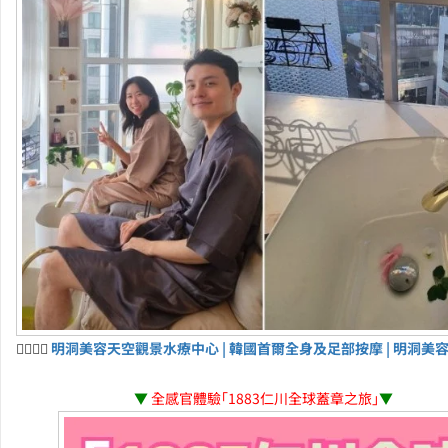
💆‍♀️💆‍♂️
明洞美容天空觀景水療中心 | 韓國首爾全身及足部按摩 | 明洞美
▼
全感官體驗「1883仁川全球蓋章之旅」
▼