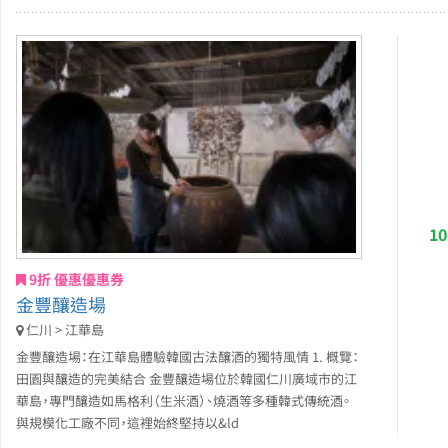
1
9折 優惠優惠券
金豐釀造場
仁川 > 江華島
金豐釀造場：在江華島體驗韓國古法釀酒的獨特風情 1. 概覽：
田園與釀造的完美結合 金豐釀造場位於韓國仁川廣域市的江
華島，專門釀造如馬格利（生米酒）、燒酒等多種韓式傳統酒。
與規模化工廠不同，這裡始終堅持以&ld