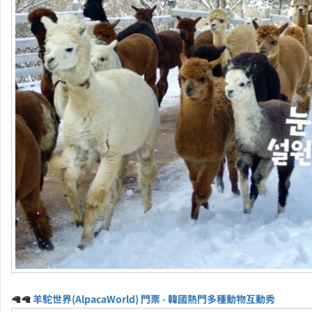
🦙🦙
羊駝世界(AlpacaWorld) 門票 - 韓國熱門多種動物互動秀