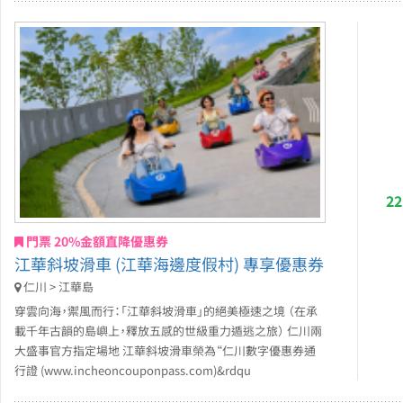
2
門票 20%金額直降優惠券
江華斜坡滑車 (江華海邊度假村) 專享優惠券
仁川 > 江華島
穿雲向海，禦風而行：「江華斜坡滑車」的絕美極速之境 （在承
載千年古韻的島嶼上，釋放五感的世級重力遁逃之旅） 仁川兩
大盛事官方指定場地 江華斜坡滑車榮為“仁川數字優惠券通
行證 (www.incheoncouponpass.com)&rdqu