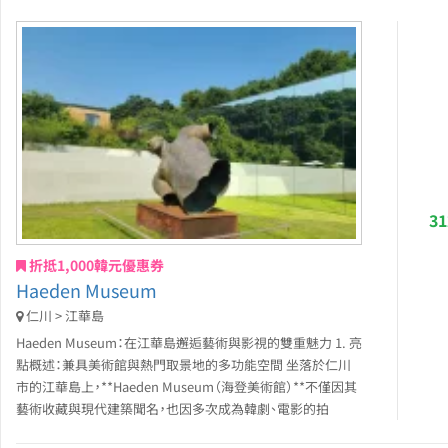
3
折抵1,000韓元優惠券
Haeden Museum
仁川 > 江華島
Haeden Museum：在江華島邂逅藝術與影視的雙重魅力 1. 亮
點概述：兼具美術館與熱門取景地的多功能空間 坐落於仁川
市的江華島上，**Haeden Museum（海登美術館）**不僅因其
藝術收藏與現代建築聞名，也因多次成為韓劇、電影的拍