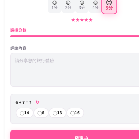
😍
😞
😕
😐
😊
5分
1分
2分
3分
4分
★
★
★
★
★
選擇分數
評論內容
↻
6 + 7 = ?
14
6
13
16
→
確定