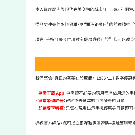
步入這座歷史與現代完美交融的城市。自 1883 年
從歷史建築的永恒優雅，到“開港路項目”的前瞻精神，仁川
現在，手持“1883 仁川數字優惠券通行證”，您可以
我們堅信，真正的奢華在於至簡。“1883 仁川數字優
• 無需下載 App：
無需讓不必要的應用程序佔用您的手
• 無需繁瑣註冊：
徹底免去創建賬戶或登錄的麻煩。
• 即刻尊享特權：
只需在現場出示手機優惠券屏幕即可
通過官方網站，您可以立即獲取專屬禮遇。擺脫繁瑣程序