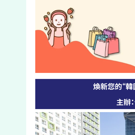
煥新您的“韓國
主辦：