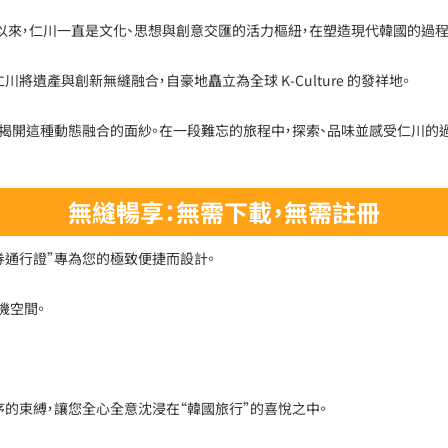
開港以來，仁川一直是文化、思想與創意交匯的活力樞紐，在塑造現代韓國的過
將遺產與創新無縫融合，自豪地矗立為全球 K-Culture 的發祥地。
親身揭開這種動態融合的面紗。在一段難忘的旅程中，探索、品味並感受仁川的
無縫暢享：無需下載，無需註冊
惠券通行證”專為您的極致便捷而設計。
機空間。
。
的束縛，讓您全心全意沈浸在“韓國旅行”的喜悅之中。