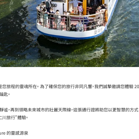
程的靈魂所在。 為了確保您的旅行非同凡響，我們誠摯邀請您體驗 2026-2
鑰匙。
靜谧，再到領略未來城市的壯麗天際線，這張通行證將助您以更智慧的方式
仁川旅行”體驗。
lture 的靈感源泉