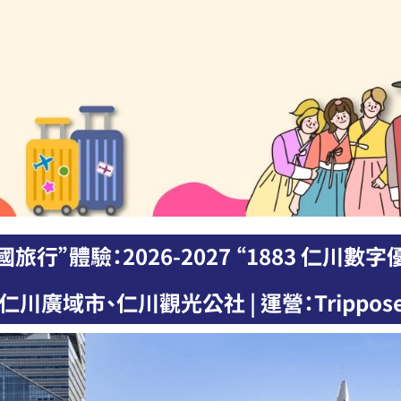
旅行”體驗：2026-2027 “1883 仁川數
仁川廣域市、仁川觀光公社 | 運營：Trippose